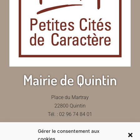
Mairie de Quintin
Place du Martray
22800 Quintin
Tél. : 02 96 74 84 01
Gérer le consentement aux
Contactez-nous
cookies