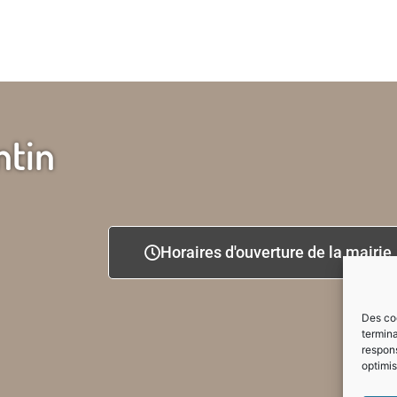
ntin
Horaires d'ouverture de la mairie
Des coo
termina
respons
optimis