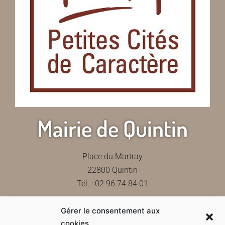
Mairie de Quintin
Place du Martray
22800 Quintin
Tél. : 02 96 74 84 01
Gérer le consentement aux
Contactez-nous
cookies