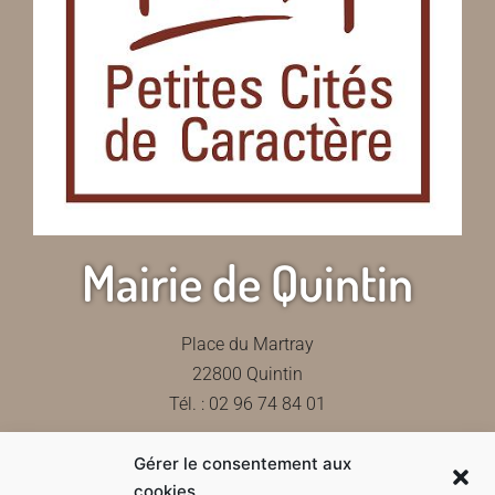
Mairie de Quintin
Place du Martray
22800 Quintin
Tél. : 02 96 74 84 01
Gérer le consentement aux
Contactez-nous
cookies