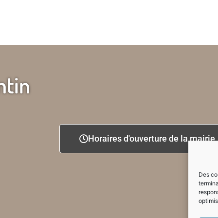
ntin
Horaires d'ouverture de la mairie
Des coo
termina
respons
optimis