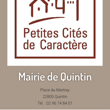
Mairie de Quintin
Place du Martray
22800 Quintin
Tél. : 02 96 74 84 01