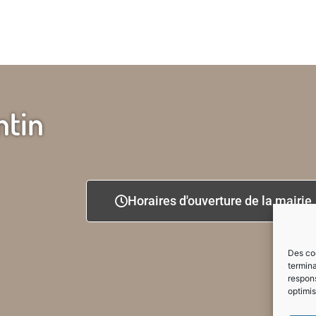
ntin
Horaires d'ouverture de la mairie
Des coo
termina
respons
optimis