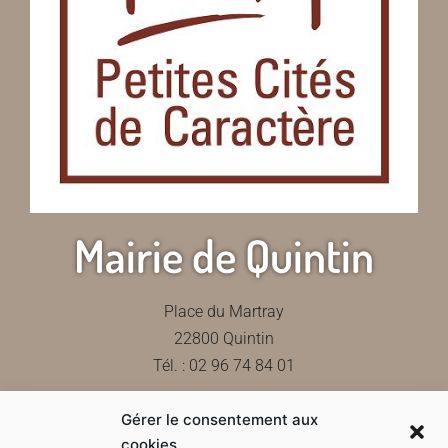
Mairie de Quintin
Place du Martray
22800 Quintin
Tél. : 02 96 74 84 01
Gérer le consentement aux
Contactez-nous
cookies