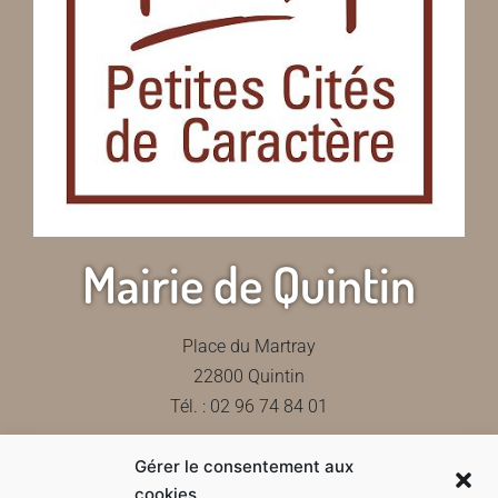
Mairie de Quintin
Place du Martray
22800 Quintin
Tél. : 02 96 74 84 01
Gérer le consentement aux
Contactez-nous
cookies