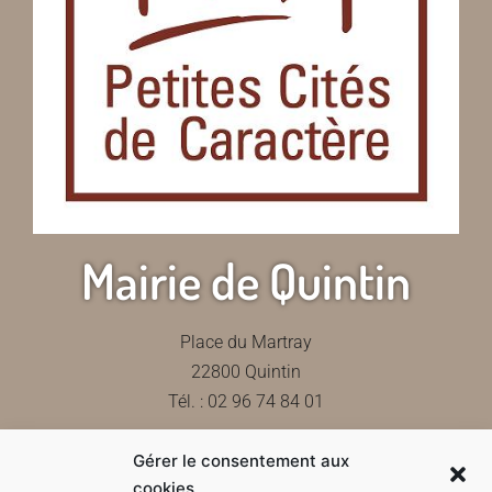
Mairie de Quintin
Place du Martray
22800 Quintin
Tél. : 02 96 74 84 01
Gérer le consentement aux
Contactez-nous
cookies