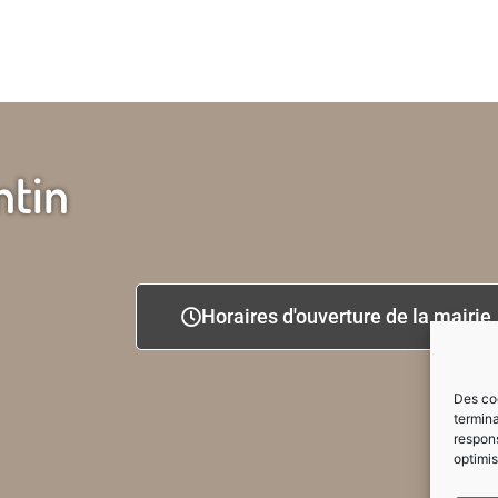
ntin
Horaires d'ouverture de la mairie
Des coo
termina
respons
optimis