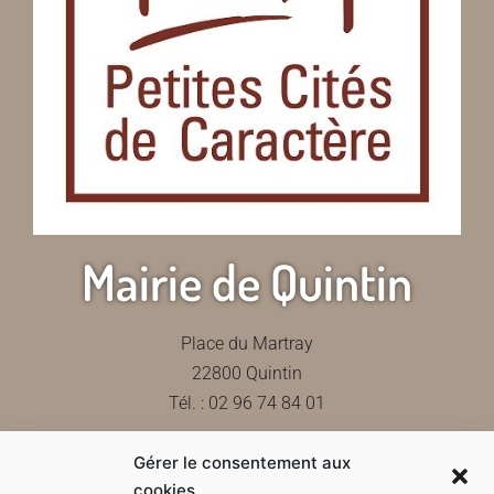
Mairie de Quintin
Place du Martray
22800 Quintin
Tél. : 02 96 74 84 01
Gérer le consentement aux
Contactez-nous
cookies