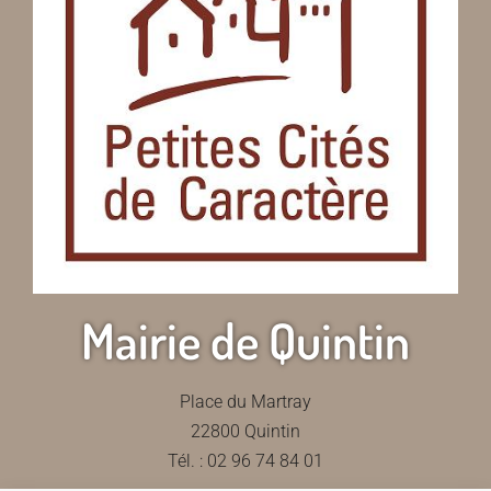
Mairie de Quintin
Place du Martray
22800 Quintin
Tél. : 02 96 74 84 01