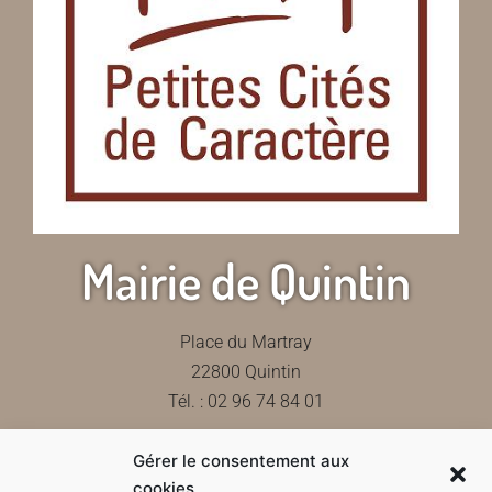
Mairie de Quintin
Place du Martray
22800 Quintin
Tél. : 02 96 74 84 01
Gérer le consentement aux
Contactez-nous
cookies