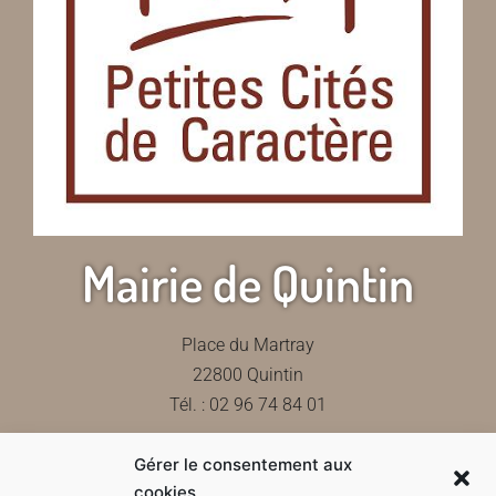
Mairie de Quintin
Place du Martray
22800 Quintin
Tél. : 02 96 74 84 01
Gérer le consentement aux
Contactez-nous
cookies