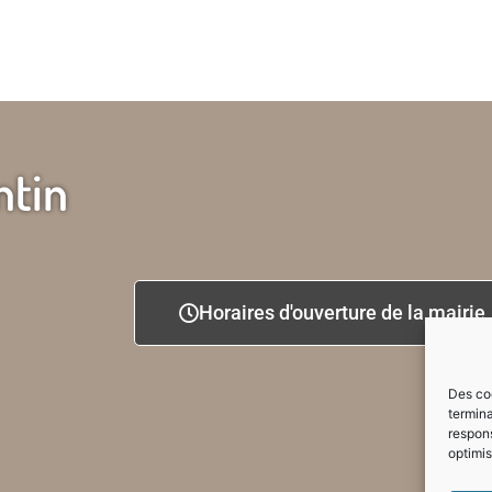
ntin
Horaires d'ouverture de la mairie
Des coo
termina
respons
optimis