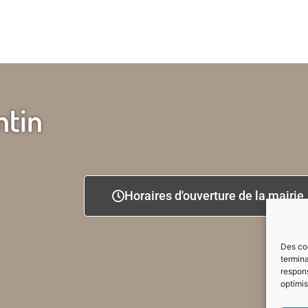
ntin
Horaires d'ouverture de la mairie
Des coo
termina
respons
optimis