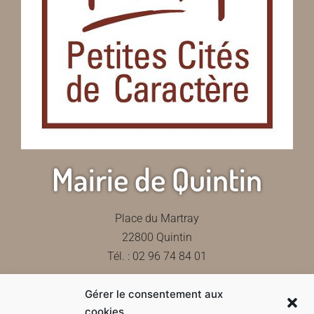
Mairie de Quintin
Place du Martray
22800 Quintin
Tél. : 02 96 74 84 01
Gérer le consentement aux
Contactez-nous
cookies