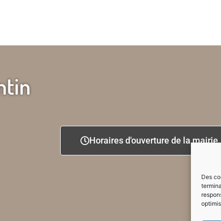
ntin
Horaires d'ouverture de la mairie
Des coo
termina
respons
optimis