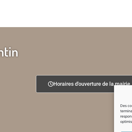
ntin
Horaires d'ouverture de la mairie
Des coo
termina
respons
optimis