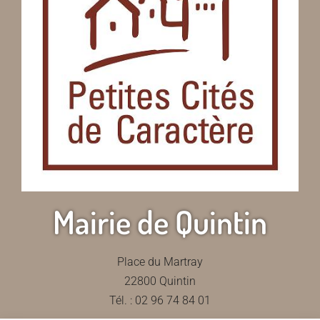
Mairie de Quintin
Place du Martray
22800 Quintin
Tél. : 02 96 74 84 01