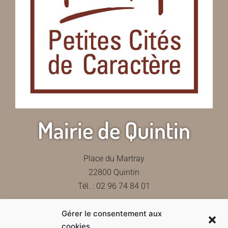
Mairie de Quintin
Place du Martray
22800 Quintin
Tél. : 02 96 74 84 01
Gérer le consentement aux
Contactez-nous
cookies