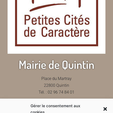
Mairie de Quintin
Place du Martray
22800 Quintin
Tél. : 02 96 74 84 01
Gérer le consentement aux
Contactez-nous
cookies