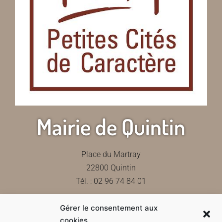
Mairie de Quintin
Place du Martray
22800 Quintin
Tél. : 02 96 74 84 01
Gérer le consentement aux
Contactez-nous
cookies