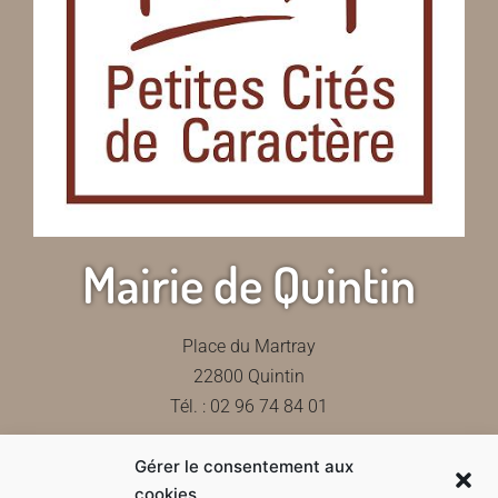
Mairie de Quintin
Place du Martray
22800 Quintin
Tél. : 02 96 74 84 01
Gérer le consentement aux
Contactez-nous
cookies