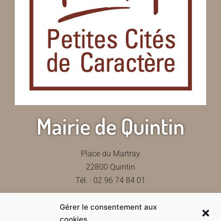
Mairie de Quintin
Place du Martray
22800 Quintin
Tél. : 02 96 74 84 01
Gérer le consentement aux
Contactez-nous
cookies