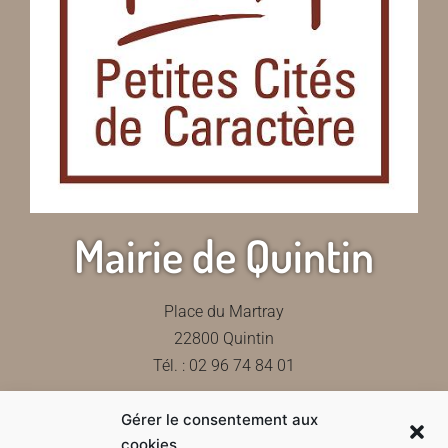
Mairie de Quintin
Place du Martray
22800 Quintin
Tél. : 02 96 74 84 01
Gérer le consentement aux
Contactez-nous
cookies