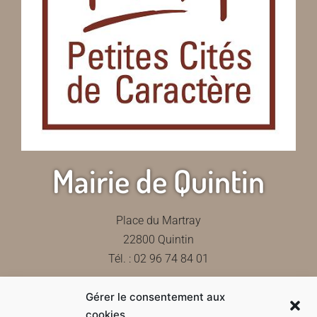
Mairie de Quintin
Place du Martray
22800 Quintin
Tél. : 02 96 74 84 01
Gérer le consentement aux
Contactez-nous
cookies