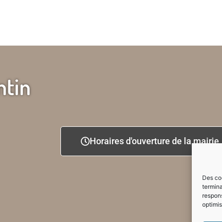
ntin
Horaires d'ouverture de la mairie
Des coo
termina
respons
optimis