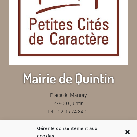
Mairie de Quintin
Place du Martray
22800 Quintin
Tél. : 02 96 74 84 01
Gérer le consentement aux
Contactez-nous
cookies