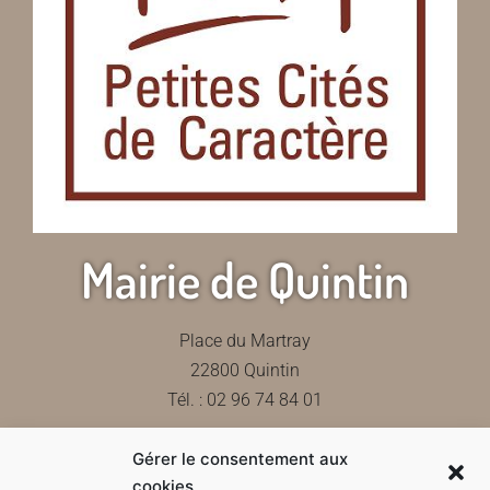
Mairie de Quintin
Place du Martray
22800 Quintin
Tél. : 02 96 74 84 01
Gérer le consentement aux
Contactez-nous
cookies