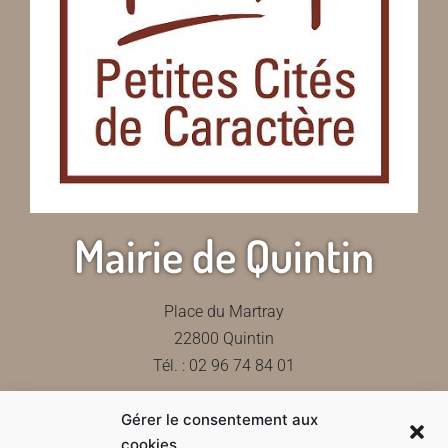
Mairie de Quintin
Place du Martray
22800 Quintin
Tél. : 02 96 74 84 01
Gérer le consentement aux
Contactez-nous
cookies