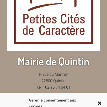
Mairie de Quintin
Place du Martray
22800 Quintin
Tél. : 02 96 74 84 01
Gérer le consentement aux
Contactez-nous
cookies