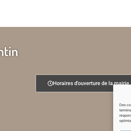
ntin
Horaires d'ouverture de la mairie
Des coo
termina
respons
optimis