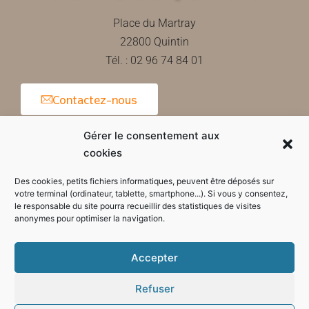
Place du Martray
22800 Quintin
Tél. : 02 96 74 84 01
Contactez-nous
Gérer le consentement aux
cookies
Horaires d'ouverture de la mairie
Des cookies, petits fichiers informatiques, peuvent être déposés sur
votre terminal (ordinateur, tablette, smartphone...). Si vous y consentez,
le responsable du site pourra recueillir des statistiques de visites
anonymes pour optimiser la navigation.
Accepter
Refuser