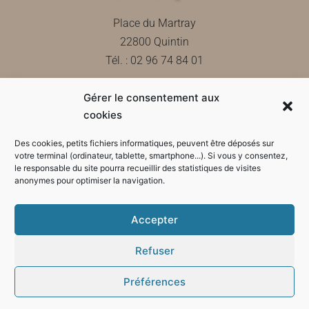
Place du Martray
22800 Quintin
Tél. : 02 96 74 84 01
Gérer le consentement aux
Contactez-nous
cookies
Des cookies, petits fichiers informatiques, peuvent être déposés sur
votre terminal (ordinateur, tablette, smartphone...). Si vous y consentez,
le responsable du site pourra recueillir des statistiques de visites
Horaires d'ouverture de la mairie
anonymes pour optimiser la navigation.
Accepter
Refuser
Préférences
Mode sombre :