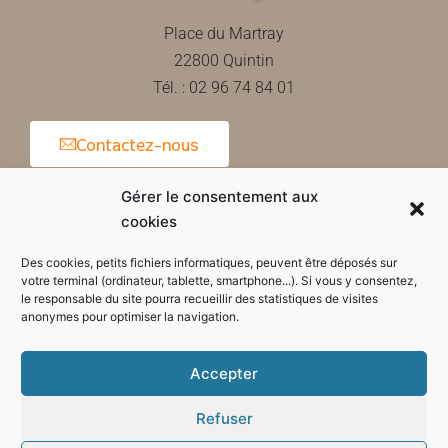
Place du Martray
22800 Quintin
Tél. : 02 96 74 84 01
Contactez-nous
Gérer le consentement aux
cookies
Horaires d'ouverture de la mairie
Des cookies, petits fichiers informatiques, peuvent être déposés sur
votre terminal (ordinateur, tablette, smartphone...). Si vous y consentez,
le responsable du site pourra recueillir des statistiques de visites
anonymes pour optimiser la navigation.
Accepter
Refuser