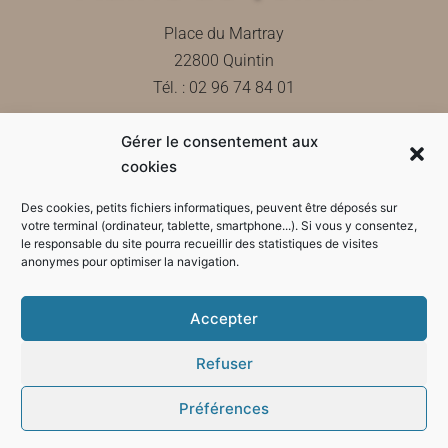
Place du Martray
22800 Quintin
Tél. : 02 96 74 84 01
Gérer le consentement aux
Contactez-nous
cookies
Des cookies, petits fichiers informatiques, peuvent être déposés sur
votre terminal (ordinateur, tablette, smartphone...). Si vous y consentez,
le responsable du site pourra recueillir des statistiques de visites
Horaires d'ouverture de la mairie
anonymes pour optimiser la navigation.
Accepter
Refuser
Préférences
Mode sombre :