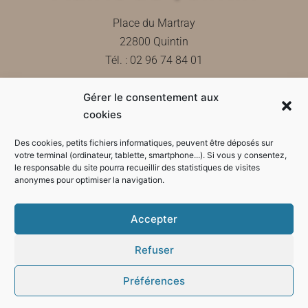
Place du Martray
22800 Quintin
Tél. : 02 96 74 84 01
Gérer le consentement aux
Contactez-nous
cookies
Des cookies, petits fichiers informatiques, peuvent être déposés sur
votre terminal (ordinateur, tablette, smartphone...). Si vous y consentez,
le responsable du site pourra recueillir des statistiques de visites
Horaires d'ouverture de la mairie
anonymes pour optimiser la navigation.
Accepter
Refuser
Préférences
Mode sombre :