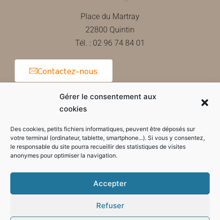
Place du Martray
22800 Quintin
Tél. : 02 96 74 84 01
Contactez-nous
Gérer le consentement aux
cookies
Horaires d'ouverture de la mairie
Des cookies, petits fichiers informatiques, peuvent être déposés sur
votre terminal (ordinateur, tablette, smartphone...). Si vous y consentez,
le responsable du site pourra recueillir des statistiques de visites
anonymes pour optimiser la navigation.
Accepter
Refuser