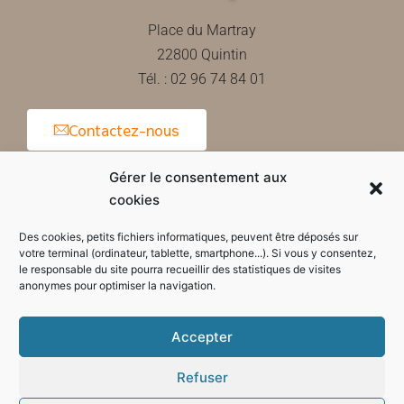
Place du Martray
22800 Quintin
Tél. : 02 96 74 84 01
Contactez-nous
Gérer le consentement aux
cookies
Horaires d'ouverture de la mairie
Des cookies, petits fichiers informatiques, peuvent être déposés sur
votre terminal (ordinateur, tablette, smartphone...). Si vous y consentez,
le responsable du site pourra recueillir des statistiques de visites
anonymes pour optimiser la navigation.
Accepter
Refuser