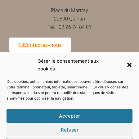
Place du Martray
22800 Quintin
Tél. : 02 96 74 84 01
Contactez-nous
Gérer le consentement aux
cookies
Horaires d'ouverture de la mairie
Des cookies, petits fichiers informatiques, peuvent être déposés sur
votre terminal (ordinateur, tablette, smartphone...). Si vous y consentez,
le responsable du site pourra recueillir des statistiques de visites
anonymes pour optimiser la navigation.
Accepter
Refuser