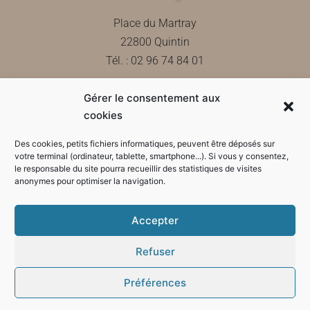
Place du Martray
22800 Quintin
Tél. : 02 96 74 84 01
Gérer le consentement aux
Contactez-nous
cookies
Des cookies, petits fichiers informatiques, peuvent être déposés sur
votre terminal (ordinateur, tablette, smartphone...). Si vous y consentez,
le responsable du site pourra recueillir des statistiques de visites
Horaires d'ouverture de la mairie
anonymes pour optimiser la navigation.
Accepter
Refuser
Préférences
Mode sombre :