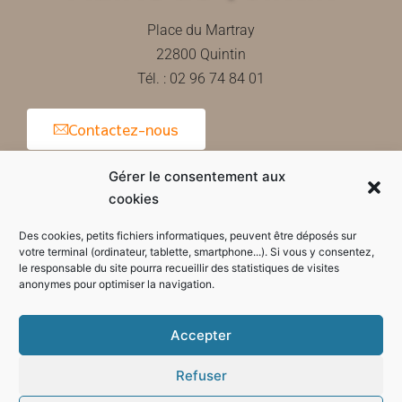
Place du Martray
22800 Quintin
Tél. : 02 96 74 84 01
Contactez-nous
Gérer le consentement aux
cookies
Horaires d'ouverture de la mairie
Des cookies, petits fichiers informatiques, peuvent être déposés sur
votre terminal (ordinateur, tablette, smartphone...). Si vous y consentez,
le responsable du site pourra recueillir des statistiques de visites
anonymes pour optimiser la navigation.
Accepter
Refuser