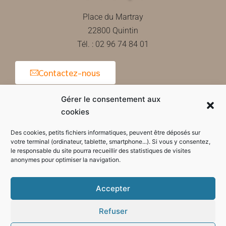
Place du Martray
22800 Quintin
Tél. : 02 96 74 84 01
Contactez-nous
Gérer le consentement aux
cookies
Horaires d'ouverture de la mairie
Des cookies, petits fichiers informatiques, peuvent être déposés sur
votre terminal (ordinateur, tablette, smartphone...). Si vous y consentez,
le responsable du site pourra recueillir des statistiques de visites
anonymes pour optimiser la navigation.
Accepter
Refuser