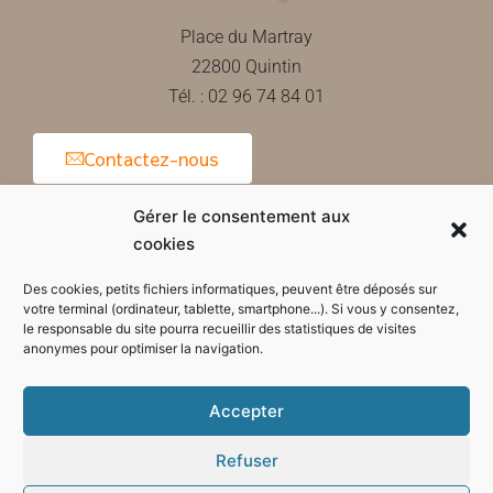
Place du Martray
22800 Quintin
Tél. : 02 96 74 84 01
Contactez-nous
Gérer le consentement aux
cookies
Horaires d'ouverture de la mairie
Des cookies, petits fichiers informatiques, peuvent être déposés sur
votre terminal (ordinateur, tablette, smartphone...). Si vous y consentez,
le responsable du site pourra recueillir des statistiques de visites
anonymes pour optimiser la navigation.
Accepter
Refuser