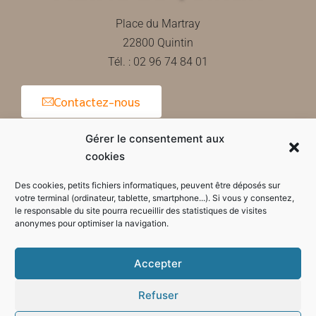
Place du Martray
22800 Quintin
Tél. : 02 96 74 84 01
Contactez-nous
Gérer le consentement aux
cookies
Horaires d'ouverture de la mairie
Des cookies, petits fichiers informatiques, peuvent être déposés sur
votre terminal (ordinateur, tablette, smartphone...). Si vous y consentez,
le responsable du site pourra recueillir des statistiques de visites
anonymes pour optimiser la navigation.
Accepter
Refuser