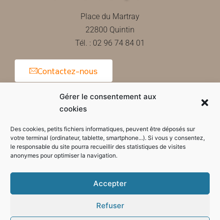
Place du Martray
22800 Quintin
Tél. : 02 96 74 84 01
Contactez-nous
Gérer le consentement aux
cookies
Horaires d'ouverture de la mairie
Des cookies, petits fichiers informatiques, peuvent être déposés sur
votre terminal (ordinateur, tablette, smartphone...). Si vous y consentez,
le responsable du site pourra recueillir des statistiques de visites
anonymes pour optimiser la navigation.
Accepter
Refuser