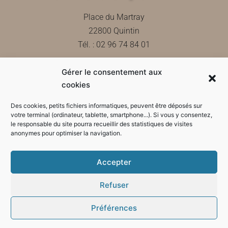
Place du Martray
22800 Quintin
Tél. : 02 96 74 84 01
Gérer le consentement aux
Contactez-nous
cookies
Des cookies, petits fichiers informatiques, peuvent être déposés sur
votre terminal (ordinateur, tablette, smartphone...). Si vous y consentez,
le responsable du site pourra recueillir des statistiques de visites
Horaires d'ouverture de la mairie
anonymes pour optimiser la navigation.
Accepter
Refuser
Préférences
Mode sombre :