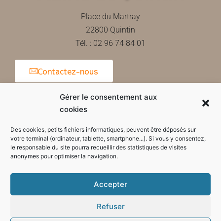
Place du Martray
22800 Quintin
Tél. : 02 96 74 84 01
Contactez-nous
Gérer le consentement aux
cookies
Horaires d'ouverture de la mairie
Des cookies, petits fichiers informatiques, peuvent être déposés sur
votre terminal (ordinateur, tablette, smartphone...). Si vous y consentez,
le responsable du site pourra recueillir des statistiques de visites
anonymes pour optimiser la navigation.
Accepter
Refuser